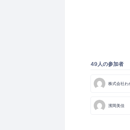
49人の参加者
株式会社わ
濱岡美佳