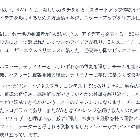
ekend（以下、SW）とは、新しいカタチを創る「スタートアップ体験
イデアを形にするための方法論を学び、スタートアップをリアル
夜に、数十名の参加者が1人60秒ずつ、アイデアを発表する「60
投票によって選ばれたいくつかのアイデアが残り、3人以上でチー
でにユーザーエクスペリエンスに沿った、必要最小限のビジネスモ
ハスラー、デザイナーといういずれかの役割を選び、チームを組
発、ハスラーは顧客開発と検証、デザイナーは学びに基づく改善
、ハッカソン、ビジネスプランコンテストではありません。顧客の
、仮説の適切さ、課題解決ができているかの検証を繰り返す。これ
れだけ達成できるかということへのチャレンジになります。チー
たプログラムであり、またSWとはチャレンジを続ける人々のため
ーガナイザーと呼ばれる、必ず1回以上の参加者経験を持つ運営メ
ファシリテーターと呼ばれる資格を有したメンバーがブランドの
成り立っています。