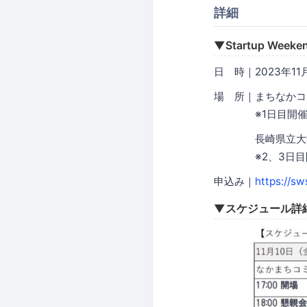
詳細
▼Startup W
日 時｜2023年11月
場 所｜まちなかコ
※1日目開催
長崎県立大学 
※2、3日目開
申込み｜
https://s
▼スケジュール詳