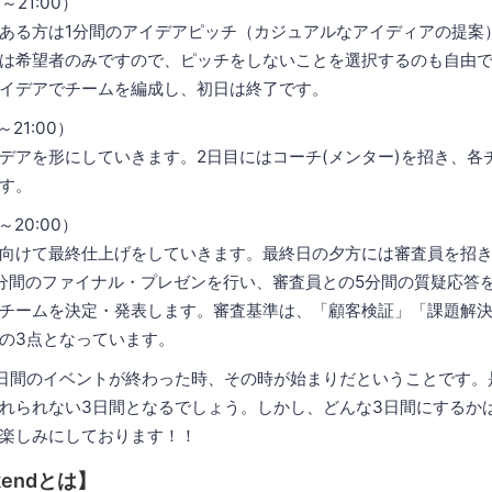
～21:00）
ある方は1分間のアイデアピッチ（カジュアルなアイディアの提案
は希望者のみですので、ピッチをしないことを選択するのも自由
イデアでチームを編成し、初日は終了です。
21:00）
デアを形にしていきます。2日目にはコーチ(メンター)を招き、各
す。
～20:00）
向けて最終仕上げをしていきます。最終日の夕方には審査員を招き
分間のファイナル・プレゼンを行い、審査員との5分間の質疑応答
チームを決定・発表します。審査基準は、「顧客検証」「課題解
の3点となっています。
日間のイベントが終わった時、その時が始まりだということです。
れられない3日間となるでしょう。しかし、どんな3日間にするか
楽しみにしております！！
ekendとは】